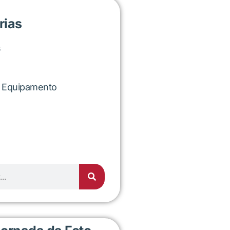
rias
s
r Equipamento