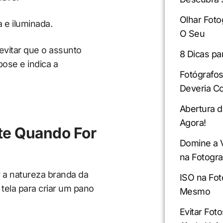
Olhar Foto
 e iluminada.
O Seu
evitar que o assunto
8 Dicas pa
ose e indica a
Fotógrafo
Deveria C
Abertura d
Agora!
te Quando For
Domine a 
na Fotogra
r a natureza branda da
ISO na Fot
ela para criar um pano
Mesmo
Evitar Fo