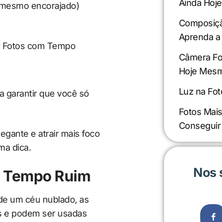
Ainda Hoje
é mesmo encorajado)
Composição
Aprenda a 
Câmera Fo
Hoje Mes
Luz na Foto
ra garantir que você só
Fotos Mais
Conseguir
egante e atrair mais foco
ma dica.
Nos 
m Tempo Ruim
de um céu nublado, as
s e podem ser usadas