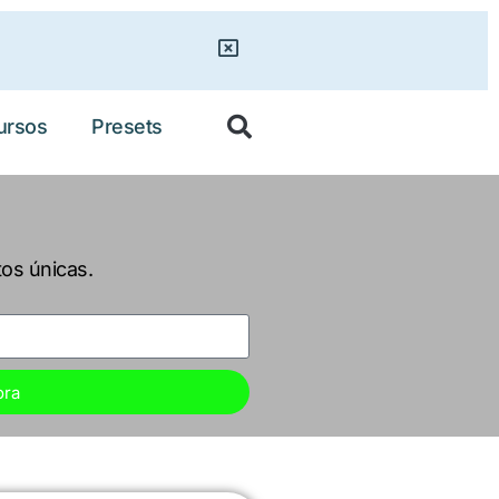
ursos
Presets
tos únicas.
ora