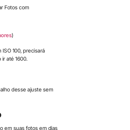
hores
)
 ISO 100, precisará
ir até 1600.
abalho desse ajuste sem
o
o em suas fotos em dias