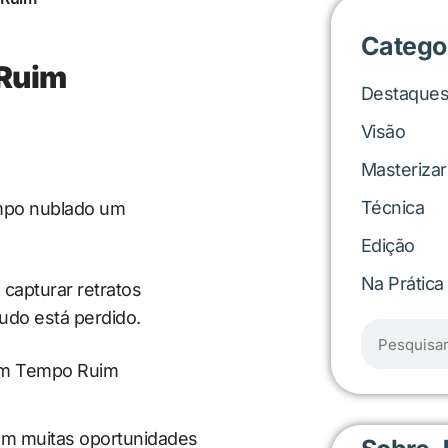
Catego
 Ruim
Destaque
Visão
Masteriza
Técnica
mpo nublado um
Edição
Na Prática
 capturar retratos
tudo está perdido.
em muitas oportunidades