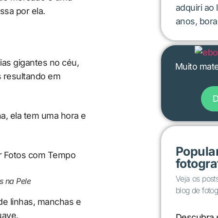
adquiri ao
ssa por ela.
anos, bora 
as gigantes no céu,
Muito mater
s resultando em
D
a, ela tem uma hora e
Popular
fotogra
Veja os post
 na Pele
blog de fotog
 de linhas, manchas e
uave.
Descubra s