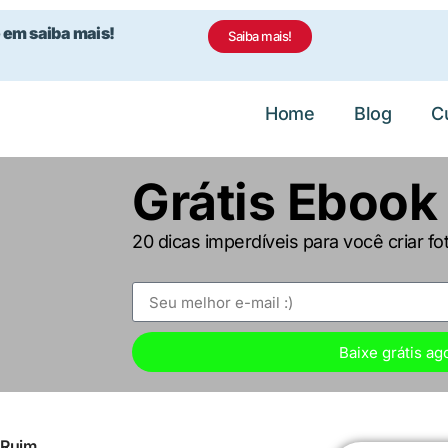
 em saiba mais!
Saiba mais!
Home
Blog
C
Grátis Ebook
20 dicas imperdíveis para você criar fo
Baixe grátis ag
 Ruim