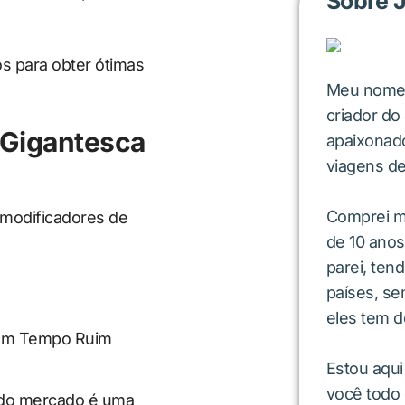
Sobre 
os para obter ótimas
Meu nome é
criador do
Gigantesca
apaixonado
viagens d
Comprei m
 modificadores de
de 10 anos
parei, ten
países, se
eles tem d
Estou aqui
você todo
 do mercado é uma